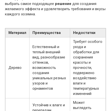
выбрать самое подходящее
решение
для создания
желаемого эффекта и удовлетворить требования и вкусы
каждого хозяина.
Материал
Преимущества
Недостатки
Требует особого
Естественный и
ухода и
теплый внешний
обработки для
вид, разнообразие
сохранения
оттенков,
красоты и
Дерево
возможность
прочности,
создания
подвержено
уникальных резных
воздействию
узоров и
влаги и
орнаментов
температурных
изменений
Может
Устойчив к влаге и
выглядеть
перепадам