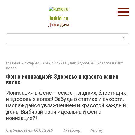
Перейти
к
контенту
kubid.ru
Дом и Дача
Поиск:
Главная
»
Интерьер
»
Фен с ионизацией: Здоровье и красота ваших
волос
Фен с ионизацией: Здоровье и красота ваших
волос
Ионизация в фене – секрет гладких, блестящих
и здоровых волос! Забудь о статике и сухости,
наслаждайся увлажнением и красотой каждый
день. Выбирай свой идеальный фен с
ионизацией!
Опубликовано:
06.08.2025
Интерьер
Andrey