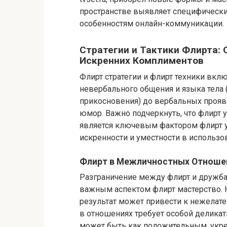
пространстве выявляет специфически
особенностям онлайн-коммуникации.
Стратегии и Тактики Флирта:
Искренних Комплиментов
Флирт стратегии и флирт техники вкл
невербального общения и языка тела (
прикосновения) до вербальных прояв
юмор. Важно подчеркнуть, что флирт 
является ключевым фактором флирт у
искренности и уместности в использо
Флирт в Межличностных Отношен
Разграничение между флирт и дружба,
важным аспектом флирт мастерство. 
результат может привести к нежелат
в отношениях требует особой деликат
может быть как положительным, укре