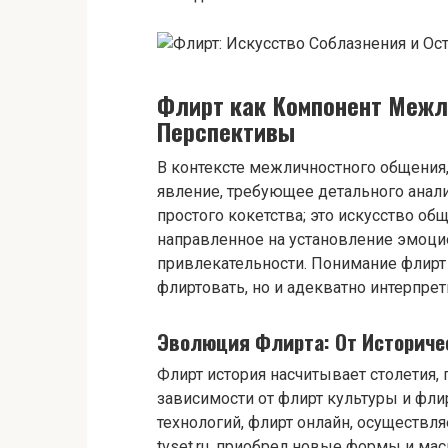
Флирт как Компонент Межл
Перспективы
В контексте межличностного общения, 
явление, требующее детального анал
простого кокетства; это искусство об
направленное на установление эмоци
привлекательности. Понимание флирт
флиртовать, но и адекватно интерпре
Эволюция Флирта: От Историче
Флирт история насчитывает столетия,
зависимости от флирт культуры и фли
технологий, флирт онлайн, осуществля
tvset.ru, приобрел новые формы и ма