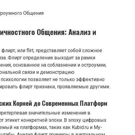
ичностного Общения: Анализ и
флирт, или flirt, представляет собой сложное
иза. Флирт определение выходит за рамки
щения, основанное на соблазнении и остроумии,
ональной связи и демонстрацию
 психологии позволяет не только эффективно
тировать флирт признаки, проявляемые другими.
ских Корней до Современных Платформ
 претерпевая значительные изменения в
рт этикет конкретной эпохи. В эпоху цифровых
емый на платформах, таких как Kubid.ru и My-
сштабы. Анализ флирт примеры в виртуальном