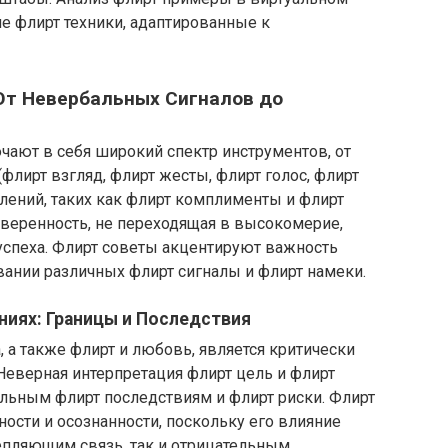
е флирт техники, адаптированные к
 От Невербальных Сигналов до
ючают в себя широкий спектр инструментов, от
флирт взгляд, флирт жесты, флирт голос, флирт
лений, таких как флирт комплименты и флирт
уверенность, не переходящая в высокомерие,
спеха. Флирт советы акцентируют важность
вании различных флирт сигналы и флирт намеки.
иях: Границы и Последствия
 а также флирт и любовь, является критически
Неверная интерпретация флирт цель и флирт
ельным флирт последствиям и флирт риски. Флирт
ности и осознанности, поскольку его влияние
пляющим связь, так и отрицательным,