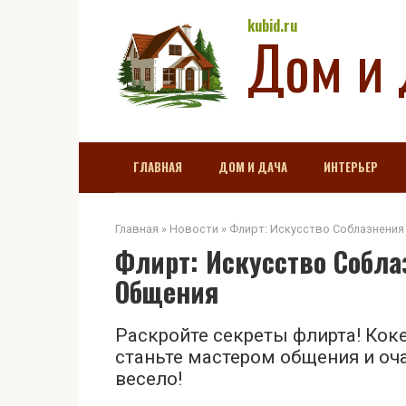
Перейти
kubid.ru
Дом и 
к
контенту
ГЛАВНАЯ
ДОМ И ДАЧА
ИНТЕРЬЕР
Главная
»
Новости
»
Флирт: Искусство Соблазнения
Флирт: Искусство Собла
Общения
Раскройте секреты флирта! Коке
станьте мастером общения и оч
весело!