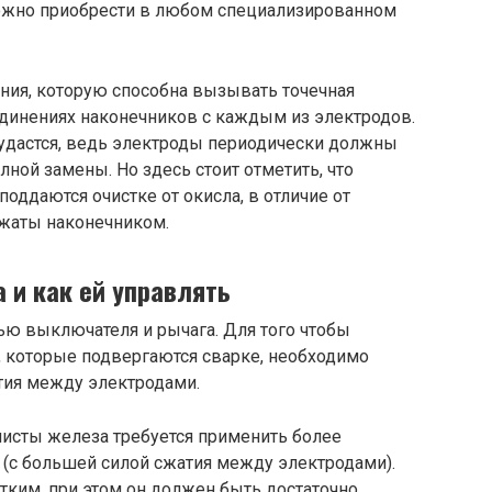
можно приобрести в любом специализированном
ния, которую способна вызывать точечная
единениях наконечников с каждым из электродов.
 удастся, ведь электроды периодически должны
лной замены. Но здесь стоит отметить, что
оддаются очистке от окисла, в отличие от
жаты наконечником.
а
и как ей управлять
ью выключателя и рычага. Для того чтобы
, которые подвергаются сварке, необходимо
тия между электродами.
листы железа требуется применить более
(с большей силой сжатия между электродами).
тким, при этом он должен быть достаточно