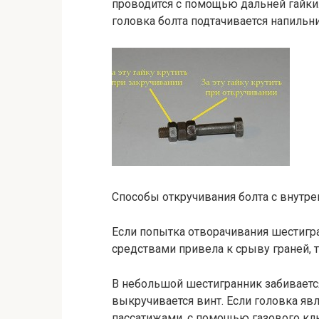
проводится с помощью дальней гайки.
головка болта подтачивается напильн
Способы откручивания болта с внутр
Если попытка отворачивания шестигр
средствами привела к срыву граней, 
В небольшой шестигранник забиваетс
выкручивается винт. Если головка явл
пассатижами, с помощью газового к