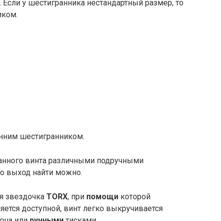
 Если у шестигранника нестандартный размер, то
иком.
енним шестигранником.
анного винта различными подручными
то выход найти можно.
я звездочка
TORX
, при
помощи
которой
яется доступной, винт легко выкручивается
люча или
ручными
тисками.