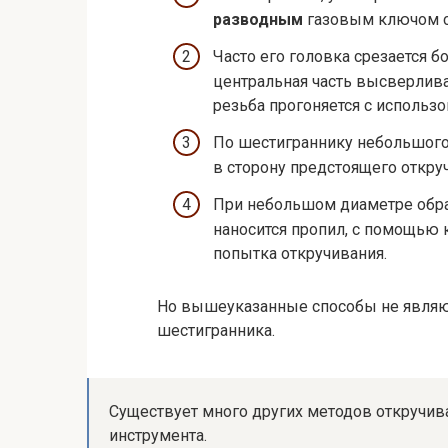
разводным
газовым ключом с
Часто его головка срезается б
центральная часть высверлив
резьба прогоняется с использ
По шестиграннику небольшого
в сторону предстоящего откру
При небольшом диаметре обра
наносится пропил, с помощью 
попытка откручивания.
Но вышеуказанные способы не являю
шестигранника.
Существует много других методов откручив
инструмента.