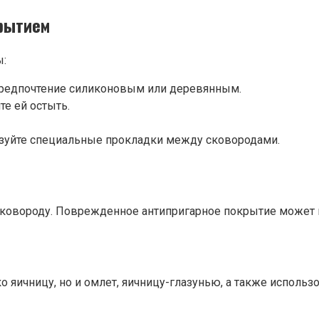
крытием
ы:
 предпочтение силиконовым или деревянным.
те ей остыть.
льзуйте специальные прокладки между сковородами.
 сковороду. Поврежденное антипригарное покрытие может
 яичницу, но и омлет, яичницу-глазунью, а также использо