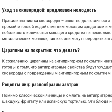
Уход за сковородой: продлеваем молодость
Правильная чистка сковороды – залог её долговечности. 
промойте теплой водой с мягким моющим средством и мяг
небольшого количества моющего средства на несколько м
металлических мочалок, так как они могут повредить ант
Царапины на покрытии: что делать?
К сожалению, царапины на антипригарном покрытии неиз
готовы к тому, что антипригарные свойства будут ухудша
сковороды с поврежденным антипригарным покрытием м
Рецепты яиц: разнообразим завтрак
Помимо классической яичницы и омлета, на антипригарн
шакшуку, фриттату или испанскую тортилью. Эти блюда не