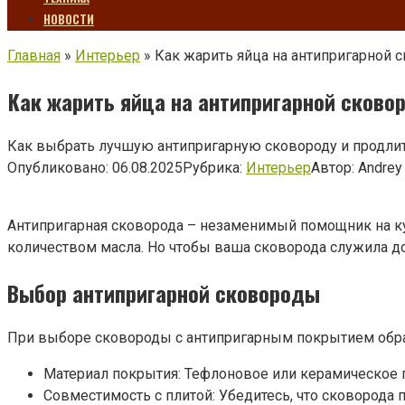
НОВОСТИ
Главная
»
Интерьер
»
Как жарить яйца на антипригарной 
Как жарить яйца на антипригарной сково
Как выбрать лучшую антипригарную сковороду и продлить
Опубликовано:
06.08.2025
Рубрика:
Интерьер
Автор:
Andrey
Антипригарная сковорода – незаменимый помощник на ку
количеством масла. Но чтобы ваша сковорода служила до
Выбор антипригарной сковороды
При выборе сковороды с антипригарным покрытием обра
Материал покрытия: Тефлоновое или керамическое 
Совместимость с плитой: Убедитесь, что сковорода 