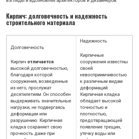
взгляды и вдохновляя архитекторов и дизайнеров.
Кирпич: долговечность и надежность
строительного материала
Надежность
Долговечность
Кирпичные
Кирпич
отличается
сооружения известны
высокой долговечностью,
своей
благодаря которой
невосприимчивостью
сооружения, возведенные
к различным видам
из него, прослужат
деформаций.
десятилетиям. Он способен
Кирпичная кладка
выдерживать значительные
обладает высокой
нагрузки, не подвергаясь
точностью и
деформации или
плотностью,
разрушению. Кирпичная
предотвращающей
кладка сохраняет свою
появление трещин,
прочность даже при
утечку воды или