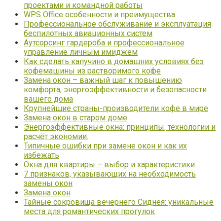
проектами и командной работы
WPS Office особенности и преимущества
Профессиональное обслуживание и эксплуатация
беспилотных авиационных систем
Аутсорсинг гардероба и профессиональное
управление личным имиджем
Как сделать капучино в домашних условиях без
кофемашины из растворимого кофе
Замена окон – важный шаг к повышению
комфорта, энергоэффективности и безопасности
вашего дома
Крупнейшие страны-производители кофе в мире
Замена окон в старом доме
Энергоэффективные окна: принципы, технологии и
расчёт экономии.
Типичные ошибки при замене окон и как их
избежать
Окна для квартиры – выбор и характеристики
7 признаков, указывающих на необходимость
замены окон
Замена окон
Тайные сокровища вечернего Сиднея: уникальные
места для романтических прогулок