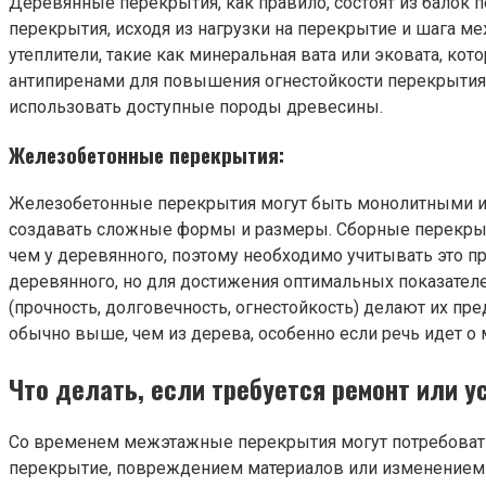
Деревянные перекрытия, как правило, состоят из балок п
перекрытия, исходя из нагрузки на перекрытие и шага 
утеплители, такие как минеральная вата или эковата, к
антипиренами для повышения огнестойкости перекрытия 
использовать доступные породы древесины.
Железобетонные перекрытия:
Железобетонные перекрытия могут быть монолитными ил
создавать сложные формы и размеры. Сборные перекрыти
чем у деревянного, поэтому необходимо учитывать это п
деревянного, но для достижения оптимальных показател
(прочность, долговечность, огнестойкость) делают их п
обычно выше, чем из дерева, особенно если речь идет о
Что делать, если требуется ремонт или у
Со временем межэтажные перекрытия могут потребовать 
перекрытие, повреждением материалов или изменением п