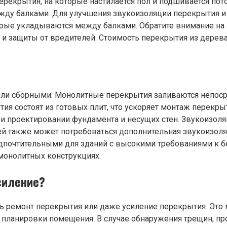
ерекрытия, на которые настилается пол и подшивается пот
между балками. Для улучшения звукоизоляции перекрытия 
оторые укладываются между балками. Обратите внимание н
и защиты от вредителей. Стоимость перекрытия из дерева
и сборными. Монолитные перекрытия заливаются непосред
я состоят из готовых плит, что ускоряет монтаж перекры
ри проектировании фундамента и несущих стен. Звукоизол
ей также может потребоваться дополнительная звукоизоля
редпочтительными для зданий с высокими требованиями к 
 монолитных конструкциях.
силение?
ремонт перекрытия или даже усиление перекрытия. Это м
ланировки помещения. В случае обнаружения трещин, про