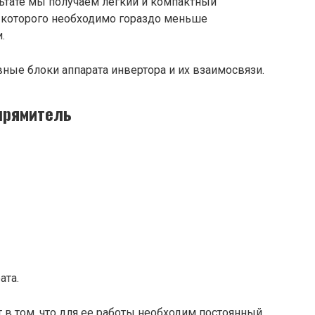
льтате мы получаем легкий и компактный
а которого необходимо гораздо меньше
.
ные блоки аппарата инвертора и их взаимосвязи.
прямитель
ата.
 в том, что для ее работы необходим постоянный