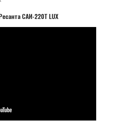
.
 Ресанта САИ-220Т LUX