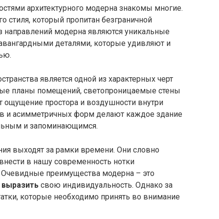
остями архитектурного модерна знакомы многие.
го стиля, который пропитан безграничной
з направлений модерна являются уникальные
авангардными деталями, которые удивляют и
ью.
странства является одной из характерных черт
ытые планы помещений, светопроницаемые стены
т ощущение простора и воздушности внутри
в и асимметричных форм делают каждое здание
альным и запоминающимся.
ения выходят за рамки времени. Они словно
внести в нашу современность нотки
 Очевидные преимущества модерна – это
ь
выразить
свою индивидуальность. Однако за
атки, которые необходимо принять во внимание