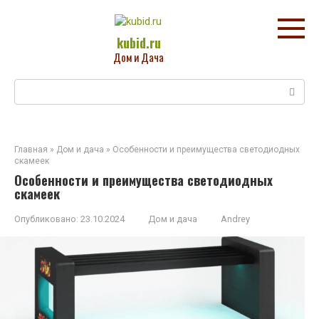
Перейти
к
контенту
kubid.ru
Дом и Дача
Поиск:
Главная
»
Дом и дача
»
Особенности и преимущества светодиодных
скамеек
Особенности и преимущества светодиодных
скамеек
Опубликовано:
23.10.2024
Дом и дача
Andrey