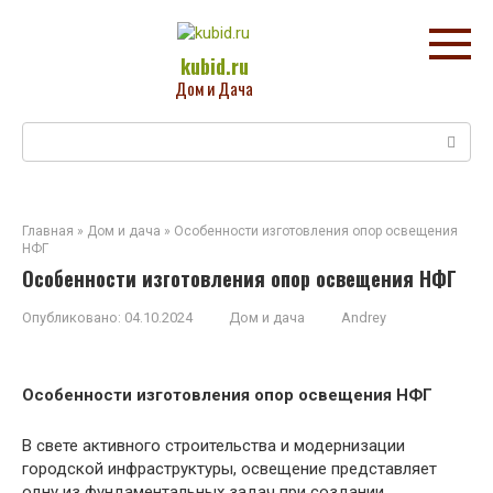
Перейти
к
контенту
kubid.ru
Дом и Дача
Поиск:
Главная
»
Дом и дача
»
Особенности изготовления опор освещения
НФГ
Особенности изготовления опор освещения НФГ
Опубликовано:
04.10.2024
Дом и дача
Andrey
Особенности изготовления опор освещения НФГ
В свете активного строительства и модернизации
городской инфраструктуры, освещение представляет
одну из фундаментальных задач при создании