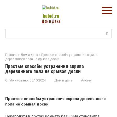
Перейти
к
контенту
kubid.ru
Дом и Дача
Поиск:
Главная
»
Дом и дача
»
Простые способы устранения скрипа
деревянного пола не срывая доски
Простые способы устранения скрипа
деревянного пола не срывая доски
Опубликовано:
05.10.2024
Дом и дача
Andrey
Простые способы устранения скрипа деревянного
пола не срывая доски
Переползти в другую комнату без шума становится