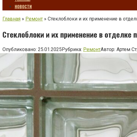
НОВОСТИ
Главная
»
Ремонт
»
Стеклоблоки и их применение в отде
Стеклоблоки и их применение в отделке 
Опубликовано:
25.01.2025
Рубрика:
Ремонт
Автор:
Артем С