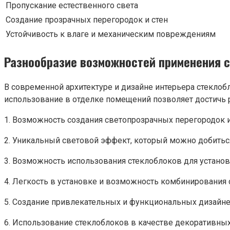
Пропускание естественного света
Создание прозрачных перегородок и стен
Устойчивость к влаге и механическим повреждениям
Разнообразие возможностей применения 
В современной архитектуре и дизайне интерьера стекло
использование в отделке помещений позволяет достичь 
1. Возможность создания светопрозрачных перегородок и
2. Уникальный световой эффект, который можно добиться
3. Возможность использования стеклоблоков для устано
4. Легкость в установке и возможность комбинирования
5. Создание привлекательных и функциональных дизайне
6. Использование стеклоблоков в качестве декоративны