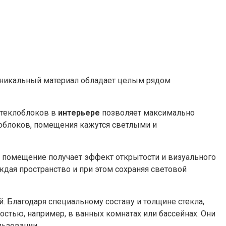
уникальный материал обладает целым рядом
стеклоблоков в
интерьере
позволяет максимально
лоблоков, помещения кажутся светлыми и
, помещение получает эффект открытости и визуального
ждая пространство и при этом сохраняя световой
 Благодаря специальному составу и толщине стекла,
стью, например, в ванных комнатах или бассейнах. Они
льзовании.