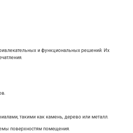
привлекательных и функциональных решений. Их
чатления.
ов.
иалами, такими как камень, дерево или металл.
ъемы поверхностям помещения.