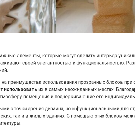
важные элементы, которые могут сделать интерьер уника
ораживают своей элегантностью и функциональностью. Ра
ний.
на преимущества использования прозрачных блоков при о
ет
использовать
их в самых неожиданных местах. Благода
атмосферу помещения и подчеркивающие его индивидуаль
ыми с точки зрения дизайна, но и функциональными для о
ких, так и в жилых зданиях. С помощью этих блоков можн
итектуры.