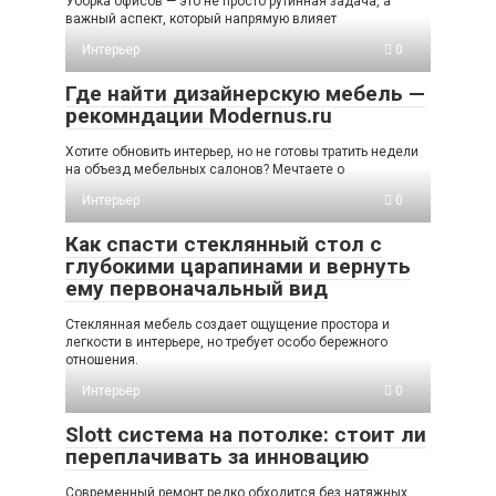
Уборка офисов — это не просто рутинная задача, а
важный аспект, который напрямую влияет
Интерьер
0
Где найти дизайнерскую мебель —
рекомндации Modernus.ru
Хотите обновить интерьер, но не готовы тратить недели
на объезд мебельных салонов? Мечтаете о
Интерьер
0
Как спасти стеклянный стол с
глубокими царапинами и вернуть
ему первоначальный вид
Стеклянная мебель создает ощущение простора и
легкости в интерьере, но требует особо бережного
отношения.
Интерьер
0
Slott система на потолке: стоит ли
переплачивать за инновацию
Современный ремонт редко обходится без натяжных