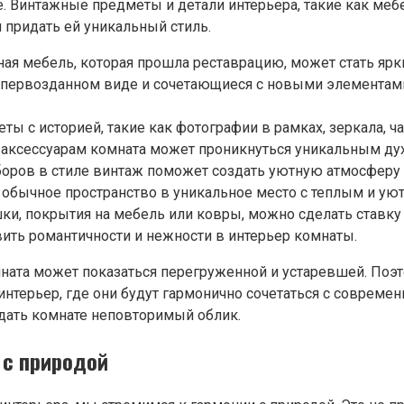
е. Винтажные предметы и детали интерьера, такие как меб
и придать ей уникальный стиль.
я мебель, которая прошла реставрацию, может стать ярки
 первозданном виде и сочетающиеся с новыми элементам
 с историей, такие как фотографии в рамках, зеркала, ч
 аксессуарам комната может проникнуться уникальным ду
боров в стиле винтаж поможет создать уютную атмосферу 
 обычное пространство в уникальное место с теплым и ую
ки, покрытия на мебель или ковры, можно сделать ставку
вить романтичности и нежности в интерьер комнаты.
ната может показаться перегруженной и устаревшей. Поэт
интерьер, где они будут гармонично сочетаться с совре
идать комнате неповторимый облик.
 с природой