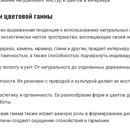
вание натуральных текстур и цветов в интерьере
и цветовой гаммы
ярко выраженная тенденция к использованию натуральных 
и экологически чистое пространство, восхищающее своей 
дерево, камень, мрамор, глина и другие, придает интерье
говечностью, а также способностью подчеркнуть индивиду
 теплоту и уют. От натурального до отделанных деревянны
ности. Их резонанс с природой и культурой делает их вос
е эстетику и органичность. Ее разнообразие форм и цвето
аботы.
вая гамма также играет важную роль в формировании дизай
пени создают ощущение спокойствия и гармонии.