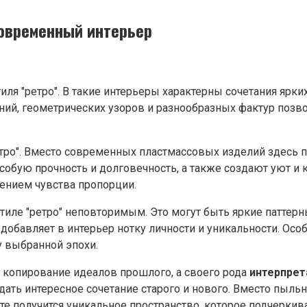
современный интерьер
иля "ретро". В такие интерьеры характерны сочетания яр
иний, геометрических узоров и разнообразных фактур поз
тро". Вместо современных пластмассовых изделий здесь 
особую прочность и долговечность, а также создают уют и
ением чувства пропорции.
тиле "ретро" неповторимым. Это могут быть яркие паттер
обавляет в интерьер нотку личности и уникальности. Осо
 выбранной эпохи.
то копирование идеалов прошлого, а своего рода
интерпрет
дать интересное сочетание старого и нового. Вместо пы
те получится уникальное пространство, которое подчеркив