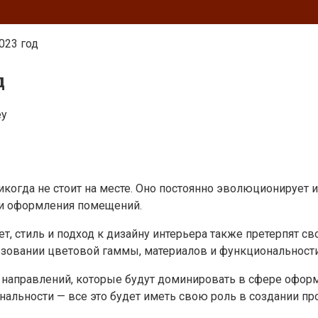
023 год
д
ey
 никогда не стоит на месте. Оно постоянно эволюционируе
ии оформления помещений.
, стиль и подход к дизайну интерьера также претерпят с
льзовании цветовой гаммы, материалов и функциональност
 направлений, которые будут доминировать в сфере офор
ональности — все это будет иметь свою роль в создании 