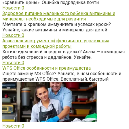
«сравнить цены». Ошибка подрядчика почти
Новости
0
Здоровое питание маленького ребенка витамины и
минералы необходимые для развития
Мечтаете о крепком иммунитете и успехах крохи?
Узнайте, какие витамины и минералы для детей
Новости
0
Asana как инструмент эффективного управления
проектами и командной работы
Хотите идеальный порядок в делах? Asana — командная
работа без стресса и дедлайнов. Узнайте,
Новости
0
WPS Office особенности и преимущества
Ищете замену MS Office? Узнайте, в чем особенность и
преимущества WPS Office. Бесплатный, быстрый
Новости
0