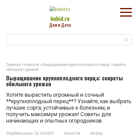
Перейти
к
контенту
kubid.ru
Дом и Дача
Поиск:
Главная
»
Новости
»
Выращивание крупноплодного перца: секреты
обильного урожая
Выращивание крупноплодного перца: секреты
обильного урожая
Хотите вырастить огромный и сочный
**крупноплодный перец**? Узнайте, как выбрать
лучшие сорта, устойчивые к болезням, и
получить максимум урожая! Советы для
начинающих и опытных огородников.
Опубликовано:
22.05.2025
Новости
Andrey