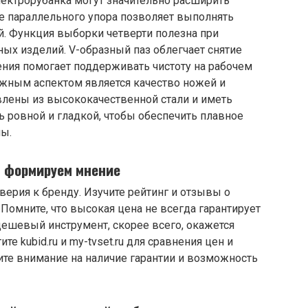
ектрорубанка могут значительно расширить
е параллельного упора позволяет выполнять
й. Функция выборки четверти полезна при
ных изделий. V-образный паз облегчает снятие
ения помогает поддерживать чистоту на рабочем
ажным аспектом является качество ножей и
лены из высококачественной стали и иметь
 ровной и гладкой, чтобы обеспечить плавное
ы.
: формируем мнение
верия к бренду. Изучите рейтинг и отзывы о
Помните, что высокая цена не всегда гарантирует
дешевый инструмент, скорее всего, окажется
 kubid.ru и my-tvset.ru для сравнения цен и
ите внимание на наличие гарантии и возможность