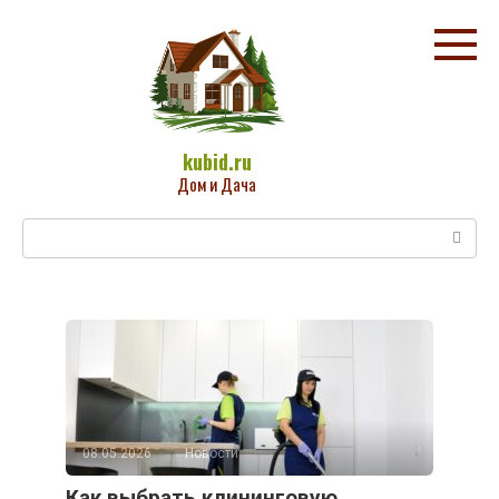
Перейти
к
контенту
kubid.ru
Дом и Дача
Поиск:
08.05.2026
Новости
Как выбрать клининговую