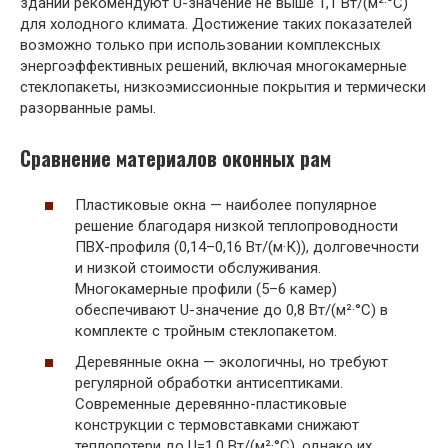
зданий рекомендуют U-значение не выше 1,1 Вт/(м²·°C)
для холодного климата. Достижение таких показателей
возможно только при использовании комплексных
энергоэффективных решений, включая многокамерные
стеклопакеты, низкоэмиссионные покрытия и термически
разорванные рамы.
Сравнение материалов оконных рам
Пластиковые окна — наиболее популярное
решение благодаря низкой теплопроводности
ПВХ-профиля (0,14–0,16 Вт/(м·К)), долговечности
и низкой стоимости обслуживания.
Многокамерные профили (5–6 камер)
обеспечивают U-значение до 0,8 Вт/(м²·°C) в
комплекте с тройным стеклопакетом.
Деревянные окна — экологичны, но требуют
регулярной обработки антисептиками.
Современные деревянно-пластиковые
конструкции с термовставками снижают
теплопотери до U=1,0 Вт/(м²·°C), однако их