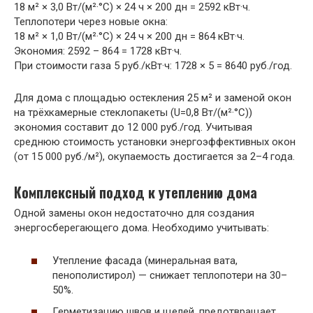
18 м² × 3,0 Вт/(м²·°C) × 24 ч × 200 дн = 2592 кВт·ч.
Теплопотери через новые окна:
18 м² × 1,0 Вт/(м²·°C) × 24 ч × 200 дн = 864 кВт·ч.
Экономия: 2592 – 864 = 1728 кВт·ч.
При стоимости газа 5 руб./кВт·ч: 1728 × 5 = 8640 руб./год.
Для дома с площадью остекления 25 м² и заменой окон
на трёхкамерные стеклопакеты (U=0,8 Вт/(м²·°C))
экономия составит до 12 000 руб./год. Учитывая
среднюю стоимость установки энергоэффективных окон
(от 15 000 руб./м²), окупаемость достигается за 2–4 года.
Комплексный подход к утеплению дома
Одной замены окон недостаточно для создания
энергосберегающего дома. Необходимо учитывать:
Утепление фасада (минеральная вата,
пенополистирол) — снижает теплопотери на 30–
50%.
Герметизацию швов и щелей, предотвращает