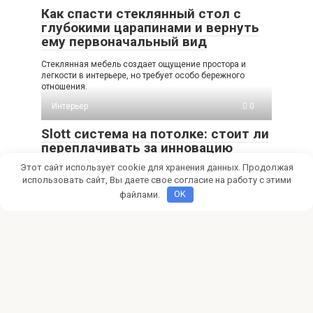
Как спасти стеклянный стол с
глубокими царапинами и вернуть
ему первоначальный вид
Стеклянная мебель создает ощущение простора и
легкости в интерьере, но требует особо бережного
отношения.
Интерьер
0
Slott система на потолке: стоит ли
переплачивать за инновацию
Этот сайт использует cookie для хранения данных. Продолжая
Современный ремонт редко обходится без натяжных
использовать сайт, Вы даете свое согласие на работу с этими
потолков, но классические люстры и точечные
светильники уже
файлами.
OK
Интерьер
0
Современная классическая кухня:
элегантность и функциональность
Преобразите свой дом! Современная классика кухни
сочетает традиции и инновации, предлагая безупречную
элегантность и