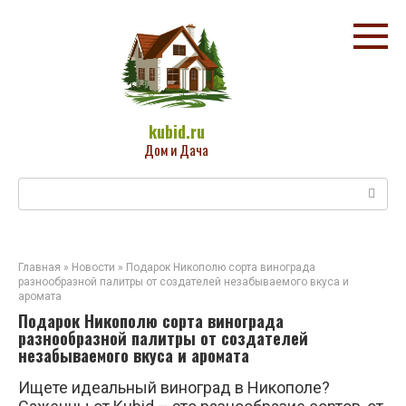
Перейти
к
контенту
kubid.ru
Дом и Дача
Поиск:
Главная
»
Новости
»
Подарок Никополю сорта винограда
разнообразной палитры от создателей незабываемого вкуса и
аромата
Подарок Никополю сорта винограда
разнообразной палитры от создателей
незабываемого вкуса и аромата
Ищете идеальный виноград в Никополе?