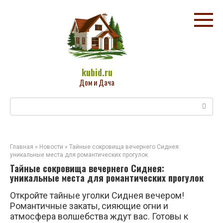
Перейти
к
контенту
kubid.ru
Дом и Дача
Поиск:
Главная
»
Новости
»
Тайные сокровища вечернего Сиднея:
уникальные места для романтических прогулок
Тайные сокровища вечернего Сиднея:
уникальные места для романтических прогулок
Откройте тайные уголки Сиднея вечером!
Романтичные закаты, сияющие огни и
атмосфера волшебства ждут вас. Готовы к