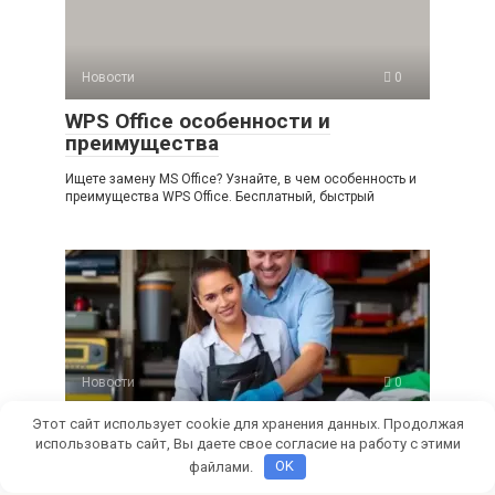
Новости
0
WPS Office особенности и
преимущества
Ищете замену MS Office? Узнайте, в чем особенность и
преимущества WPS Office. Бесплатный, быстрый
Новости
0
Профессиональное обслуживание
Этот сайт использует cookie для хранения данных. Продолжая
использовать сайт, Вы даете свое согласие на работу с этими
и эксплуатация беспилотных
авиационных систем
файлами.
OK