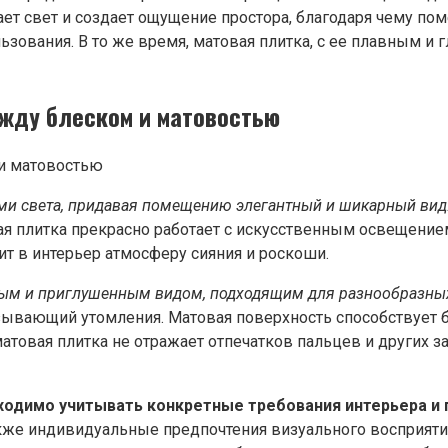
ает свет и создает ощущение простора, благодаря чему по
льзования. В то же время, матовая плитка, с ее плавным и
жду блеском и матовостью
ми света, придавая помещению элегантный и шикарный вид
я плитка прекрасно работает с искусственным освещением,
сит в интерьер атмосферу сияния и роскоши.
йным и приглушенным видом, подходящим для разнообразных
зывающий утомления. Матовая поверхность способствует б
матовая плитка не отражает отпечатков пальцев и других 
ходимо учитывать конкретные требования интерьера и 
акже индивидуальные предпочтения визуального восприяти