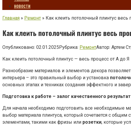
НОВОСТИ
Главная
»
Ремонт
»
Как клеить потолочный плинтус весь п
Как клеить потолочный плинтус весь проц
Опубликовано:
02.01.2025
Рубрика:
Ремонт
Автор:
Артем С
Как клеить потолочный плинтус — весь процесс от А до Я
Разнообразие материалов и элементов декора позволяет
интерьера – это правильный выбор и установка
потолоч
основных этапах и техниках создания эффектного и заве
Подготовка к работе – залог качественного результат
Для начала необходимо подготовить все необходимые мат
выбор материала плинтуса, который сочетается с общим 
элементами, такими как фризы или
розетки
, которые ус