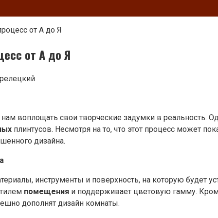
роцесс от А до Я
есс от А до Я
трелецкий
 нам воплощать свои творческие задумки в реальность. О
ных
плинтусов. Несмотря на то, что этот процесс может п
ршенного дизайна.
а
ериалы, инструменты и поверхность, на которую будет ус
стилем
помещения
и поддерживает цветовую гамму. Кром
пешно дополнят дизайн комнаты.