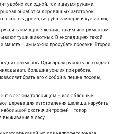
т удобно как одной, так и двумя руками.
рновая обработка деревянных заготовок,
но колоть дрова, вырубать мощный кустарник;
 рукоять и мощное лезвие, таким инструментом
лывают туши животных. В экспедициях такой
ве мачете – им можно прорубать просеки. Второе
редних размеров. Одинарная рукоять не создает
рикладывать большие усилия при работе.
озволяет брать его с собой в пешие походы,
ент с легким топорищем – излюбленный
твол дерева для изготовления шалаша, нарубить
ь небольшой охотничий трофей – топор
я выживания в лесу.
их классификаций, но для непрофессионала,