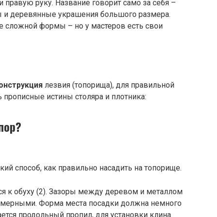
правую руку. Название говорит само за себя –
ы и деревянные украшения большого размера.
е сложной формы – но у мастеров есть свои
онструкция
лезвия (топорища), для правильной
 прописные истины столяра и плотника:
пор?
ий способ, как правильно насадить на топорище.
ся к обуху (2). Зазоры между деревом и металлом
мерными. Форма места посадки должна немного
ется продольный пропил, для установки клина.