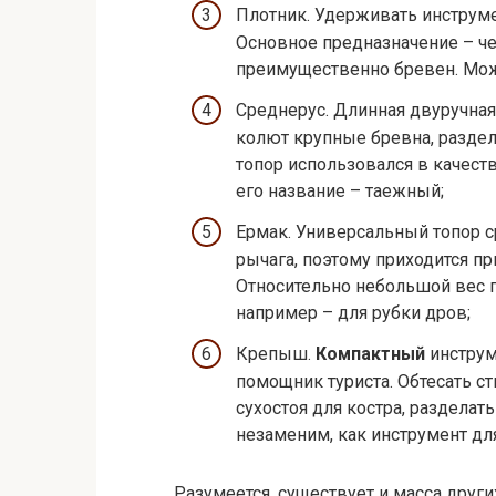
Плотник. Удерживать инструмен
Основное предназначение – че
преимущественно бревен. Мож
Среднерус. Длинная двуручная
колют крупные бревна, разде
топор использовался в качест
его название – таежный;
Ермак. Универсальный топор с
рычага, поэтому приходится п
Относительно небольшой вес п
например – для рубки дров;
Крепыш.
Компактный
инструм
помощник туриста. Обтесать с
сухостоя для костра, разделат
незаменим, как инструмент дл
Разумеется, существует и масса друг