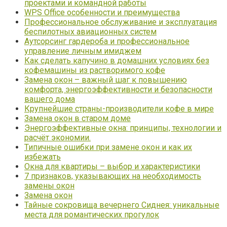
проектами и командной работы
WPS Office особенности и преимущества
Профессиональное обслуживание и эксплуатация
беспилотных авиационных систем
Аутсорсинг гардероба и профессиональное
управление личным имиджем
Как сделать капучино в домашних условиях без
кофемашины из растворимого кофе
Замена окон – важный шаг к повышению
комфорта, энергоэффективности и безопасности
вашего дома
Крупнейшие страны-производители кофе в мире
Замена окон в старом доме
Энергоэффективные окна: принципы, технологии и
расчёт экономии.
Типичные ошибки при замене окон и как их
избежать
Окна для квартиры – выбор и характеристики
7 признаков, указывающих на необходимость
замены окон
Замена окон
Тайные сокровища вечернего Сиднея: уникальные
места для романтических прогулок