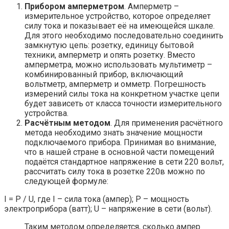
Прибором амперметром
. Амперметр –
измерительное устройство, которое определяет
силу тока и показывает её на имеющейся шкале.
Для этого необходимо последовательно соединить
замкнутую цепь: розетку, единицу бытовой
техники, амперметр и опять розетку. Вместо
амперметра, можно использовать мультиметр –
комбинированный прибор, включающий
вольтметр, амперметр и омметр. Погрешность
измерений силы тока на конкретном участке цепи
будет зависеть от класса точности измерительного
устройства.
Расчётным методом
. Для применения расчётного
метода необходимо знать значение мощности
подключаемого прибора. Принимая во внимание,
что в нашей стране в основной части помещений
подаётся стандартное напряжение в сети 220 вольт,
рассчитать силу тока в розетке 220в можно по
следующей формуле:
I = P / U, где I – сила тока (ампер); P – мощность
электроприбора (ватт); U – напряжение в сети (вольт).
Таким методом определяется, сколько ампер