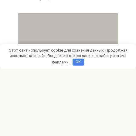
Ремонт
0
Этот сайт использует cookie для хранения данных. Продолжая
использовать сайт, Вы даете свое согласие на работу с этими
Фундамент под бытовку
файлами.
OK
пристраиваемой к строению
Фундамент под бытовку пристраиваемой к строению
Часто в нашей жизни возникают потребности, которые
требуют