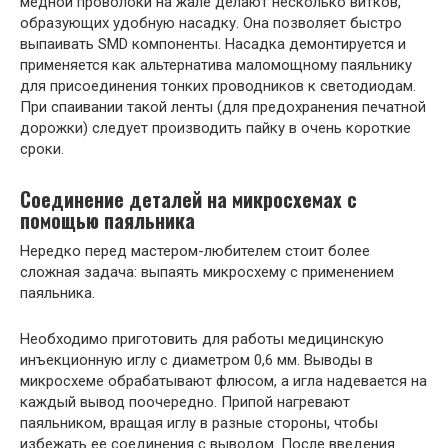
медной проволоки на жале делают несколько витков,
образующих удобную насадку. Она позволяет быстро
выпаивать SMD компоненты. Насадка демонтируется и
применяется как альтернатива маломощному паяльнику
для присоединения тонких проводников к светодиодам.
При спаивании такой ленты (для предохранения печатной
дорожки) следует производить пайку в очень короткие
сроки.
Соединение деталей на микросхемах с
помощью паяльника
Нередко перед мастером-любителем стоит более
сложная задача: выпаять микросхему с применением
паяльника.
Необходимо приготовить для работы медицинскую
инъекционную иглу с диаметром 0,6 мм. Выводы в
микросхеме обрабатывают флюсом, а игла надевается на
каждый вывод поочередно. Припой нагревают
паяльником, вращая иглу в разные стороны, чтобы
избежать ее соединения с выводом. После введения