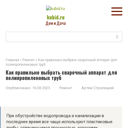
Перейти
к
контенту
kubid.ru
Дом и Дача
Поиск:
Главная
»
Ремонт
»
Как правильно выбрать сварочный аппарат для
полипропиленовых труб
Как правильно выбрать сварочный аппарат для
полипропиленовых труб
Опубликовано:
16.03.2025
Ремонт
Артем Стрелецкий
При обустройстве водопровода и канализации в
последнее время все чаще используют пластиковые
трубы, отличающиеся прочностью, хорошими