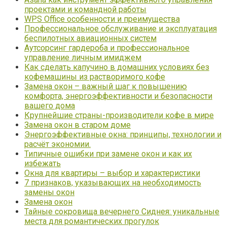
проектами и командной работы
WPS Office особенности и преимущества
Профессиональное обслуживание и эксплуатация
беспилотных авиационных систем
Аутсорсинг гардероба и профессиональное
управление личным имиджем
Как сделать капучино в домашних условиях без
кофемашины из растворимого кофе
Замена окон – важный шаг к повышению
комфорта, энергоэффективности и безопасности
вашего дома
Крупнейшие страны-производители кофе в мире
Замена окон в старом доме
Энергоэффективные окна: принципы, технологии и
расчёт экономии.
Типичные ошибки при замене окон и как их
избежать
Окна для квартиры – выбор и характеристики
7 признаков, указывающих на необходимость
замены окон
Замена окон
Тайные сокровища вечернего Сиднея: уникальные
места для романтических прогулок