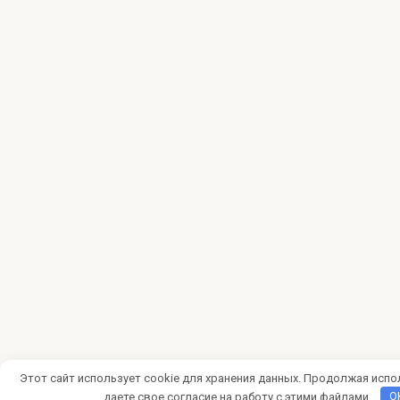
Этот сайт использует cookie для хранения данных. Продолжая испо
даете свое согласие на работу с этими файлами.
O