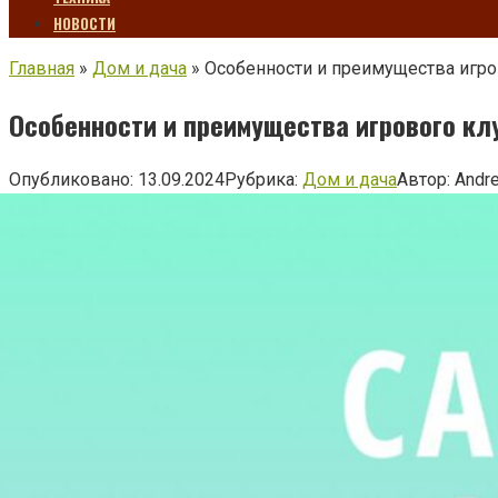
НОВОСТИ
Главная
»
Дом и дача
»
Особенности и преимущества игро
Особенности и преимущества игрового кл
Опубликовано:
13.09.2024
Рубрика:
Дом и дача
Автор:
Andr