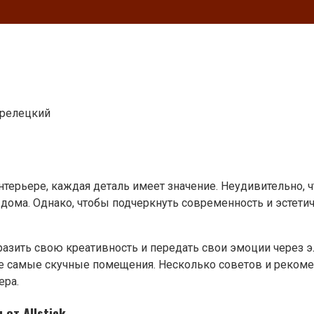
трелецкий
нтерьере, каждая деталь имеет значение. Неудивительно, 
дома. Однако, чтобы подчеркнуть современность и эстети
разить свою креативность и передать свои эмоции через 
е самые скучные помещения. Несколько советов и рекоме
ера.
от Allstick