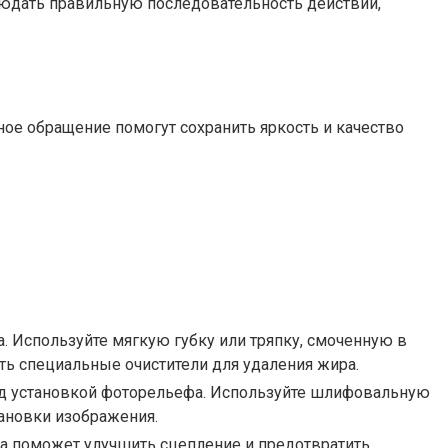
людать правильную последовательность действий,
ное обращение помогут сохранить яркость и качество
. Используйте мягкую губку или тряпку, смоченную в
ть специальные очистители для удаления жира.
ред установкой фоторельефа. Используйте шлифовальную
тановки изображения.
а поможет улучшить сцепление и предотвратить