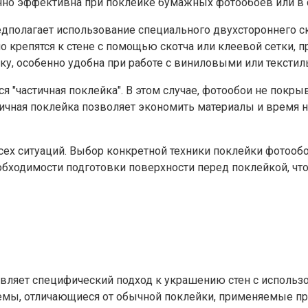
енно эффективна при поклейке бумажных фотообоев или в с
редполагает использование специального двухстороннего ск
о крепятся к стене с помощью скотча или клеевой сетки, 
ку, особенно удобна при работе с виниловыми или тексти
ся "частичная поклейка". В этом случае, фотообои не покр
стичная поклейка позволяет экономить материалы и время
сех ситуаций. Выбор конкретной техники поклейки фотообо
обходимости подготовки поверхности перед поклейкой, чт
авляет специфический подход к украшению стен с исполь
емы, отличающиеся от обычной поклейки, применяемые пр