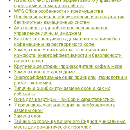
Asana как инструмент эффективного управления
проектами и командной работы
WPS Office особенности и преимущества
Профессиональное обслуживание и эксплуатация
беспилотных авиационных систем
Аутсорсинг гардероба и профессиональное
управление личным имиджем
Как сделать капучино в домашних условиях без
кофемашины из растворимого кофе
Замена окон – важный шаг к повышению
комфорта, энергоэффективности и безопасности
вашего дома
Крупнейшие страны-производители кофе в мире
Замена окон в старом доме
Энергоэффективные окна: принципы, технологии и
расчёт экономии.
Типичные ошибки при замене окон и как их
избежать
Окна для квартиры – выбор и характеристики
7 признаков, указывающих на необходимость
замены окон
Замена окон
Тайные сокровища вечернего Сиднея: уникальные
места для романтических прогулок