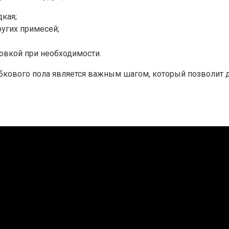
дкая;
ругих примесей;
овкой при необходимости.
бкового пола является важным шагом, который позволит д