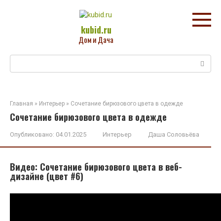
Перейти
к
контенту
kubid.ru
Дом и Дача
Поиск:
Главная
»
Интерьер
»
Сочетание бирюзового цвета в одежде
Сочетание бирюзового цвета в одежде
Опубликовано:
04.01.2025
Интерьер
Даша Соловьёва
Видео: Сочетание бирюзового цвета в веб-
дизайне (цвет #6)