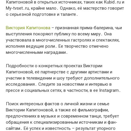
Капитоновой в открытых источниках, таких как Kubid․ru и
My-tvset․ru, крайне мало․ Однако, её мастерство говорит
о серьезной подготовке и таланте․
Виктория Капитонова
– признанная прима-балерина, чьи
выступления покоряют публику по всему миру․ Она
участвовала в многочисленных гастролях и спектаклях,
исполняя ведущие роли․ Ее творчество отмечено
многочисленными наградами․
Подробности о конкретных проектах Виктории
Капитоновой, её партнерстве с другими артистами и
участии в телевидении и шоу требуют дополнительного
исследования․ Следите за новостями и интервью в
прессе и социальных сетях, в частности, в ее Instagram․
Поиск интересных фактов о личной жизни и семье
Виктории Капитоновой, а также её фильмографии,
предпочтениях в музыке и современном танце, требует
обращения к специализированным источникам и фан-
сайтам․ Её успех и известность – результат упорного