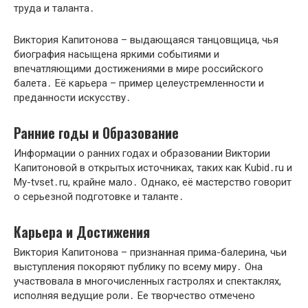
труда и таланта․
Виктория Капитонова – выдающаяся танцовщица, чья
биография насыщена яркими событиями и
впечатляющими достижениями в мире российского
балета․ Её карьера – пример целеустремленности и
преданности искусству․
Ранние годы и Образование
Информации о ранних годах и образовании Виктории
Капитоновой в открытых источниках, таких как Kubid․ru и
My-tvset․ru, крайне мало․ Однако, её мастерство говорит
о серьезной подготовке и таланте․
Карьера и Достижения
Виктория Капитонова – признанная прима-балерина, чьи
выступления покоряют публику по всему миру․ Она
участвовала в многочисленных гастролях и спектаклях,
исполняя ведущие роли․ Ее творчество отмечено