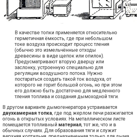
В качестве топки применяется относительно
герметичная ёмкость, где при небольшом
токе воздуха происходит процесс тления
(обычно это измельчённые отходы
древесины в виде щепок или опилок).
Предусматривают вторую дверцу или
заслонку, устроенную специально для
регуляции воздушного потока. Нужно
постараться создать такой ток воздуха, от
которого не горит большой огонь, но при этом
его должно быть достаточно для медленного
тления топлива и создания дымоходной тяги.
В другом варианте дымогенератора устраивается
двухкамерная топка
, где под жерлом печи разжигается
огонь в открытых условиях. На металлическом листе
помещается топливный
материал
, тот же, что и в
обычных случаях. Для образования тяги и служит
верхняя коптильня, предназначенная только для дыма.