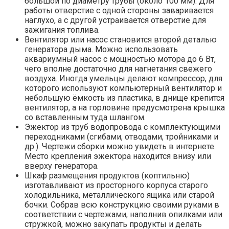
большой по диаметру трубы (около 100 мм). Для
работы отверстие с одной стороны заваривается
наглухо, а с другой устраивается отверстие для
зажигания топлива.
Вентилятор или насос становится второй деталью
генератора дыма. Можно использовать
аквариумный насос с мощностью мотора до 6 Вт,
чего вполне достаточно для нагнетания свежего
воздуха. Иногда умельцы делают компрессор, для
которого используют компьютерный вентилятор и
небольшую ёмкость из пластика, в днище крепится
вентилятор, а на горловине предусмотрена крышка
со вставленным туда шлангом.
Эжектор из труб водопровода с комплектующими
переходниками (сгибами, отводами, тройниками и
др.). Чертежи сборки можно увидеть в интернете.
Место крепления эжектора находится внизу или
вверху генератора.
Шкаф размещения продуктов (коптильню)
изготавливают из просторного корпуса старого
холодильника, металлического ящика или старой
бочки. Собрав всю конструкцию своими руками в
соответствии с чертежами, наполнив опилками или
стружкой, можно закупать продукты и делать