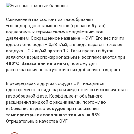
Сжиженный газ состоит из газообразных
углеводородных компонентов (пропан и
бутан
),
подвергнутых термическому воздействию под
давлением. Сокращённое название – СУГ. Его вес почти
вдвое легче воды – 0,58 т/м3, а в виде пара он тяжелее
воздуха – 2,2 кг/м3 против 1,2. Газы пропан и бутан
являются взрывопожароопасным и воспламеняются при
400ºС
.
Запаха они не имеют
, поэтому для
распознавания по пахучести в них добавляют одорант.
В резервуарах и других сосудах СУГ находится
одновременно в виде пара и жидкости, но используется в
газообразной фазе. Коэффициент объёмного
расширения жидкой фракции велик, поэтому во
избежание взрыва
сосудов
при повышении
температуры
их заполняют только на 85%
.
Отрицательные качества СУГ: