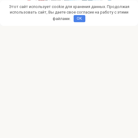
Этот сайт использует cookie для хранения данных. Продолжая
использовать сайт, Вы даете свое согласие на работу с этими
файлами.
OK
Дом и дача
0
Какие окна выбрать для дачи:
холодное или теплое остекление
Современный дачный домик — это уже не просто
временное летнее убежище, а место полноценного
© 2026 kubid.ru
Политика конфиденциальности