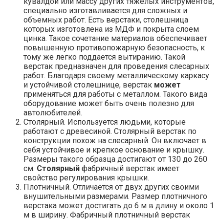
кувалдой или массу других тяжелых инструментов,
специально изготавливается для сложных и
объемных работ. Есть верстаки, столешница
которых изготовлена из МДФ и покрыта слоем
цинка. Такое сочетание материалов обеспечивает
повышенную противопожарную безопасность, к
тому же легко поддается вытиранию. Такой
верстак предназначен для проведения слесарных
работ. Благодаря своему металлическому каркасу
и устойчивой столешнице, верстак
может
применяться для работы с металлом. Такого вида
оборудование может быть очень полезно для
автолюбителей.
Столярный. Используется людьми, которые
работают с древесиной. Столярный верстак по
конструкции похож на слесарный. Он включает в
себя устойчивое и крепкое основание и крышку.
Размеры такого образца достигают от 130 до 260
см.
Столярный
фабричный верстак имеет
свойство регулирования крышки.
Плотничный. Отличается от двух других своими
внушительными размерами. Размер плотничного
верстака может достигать до 6 м в длину и около 1
м в ширину. Фабричный плотничный верстак