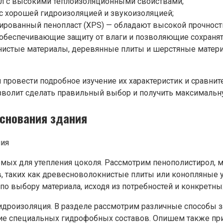
ал с высокими теплоизоляционными свойствами;
с хорошей гидроизоляцией и звукоизоляцией;
дированный пенопласт (XPS) — обладают высокой прочнос
беспечивающие защиту от влаги и позволяющие сохранят
книстые материалы, деревянные плиты и шерстяные матер
ровести подробное изучение их характеристик и сравнит
озволит сделать правильный выбор и получить максимальн
основания здания
емых для утепления цоколя. Рассмотрим пенополистирол, 
 таких как древесноволокнистые плиты или конопляные у
по выбору материала, исходя из потребностей и конкретны
идроизоляция. В разделе рассмотрим различные способы з
е специальных гидрофобных составов. Опишем также при