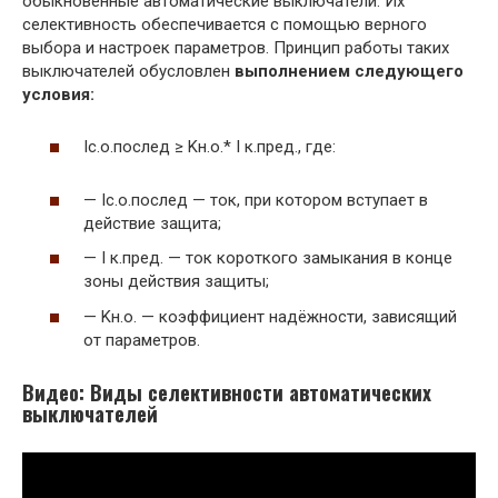
обыкновенные автоматические выключатели. Их
селективность обеспечивается с помощью верного
выбора и настроек параметров. Принцип работы таких
выключателей обусловлен
выполнением следующего
условия:
Iс.о.послед ≥ Kн.о.* I к.пред., где:
— Iс.о.послед — ток, при котором вступает в
действие защита;
— I к.пред. — ток короткого замыкания в конце
зоны действия защиты;
— Kн.о. — коэффициент надёжности, зависящий
от параметров.
Видео: Виды селективности автоматических
выключателей