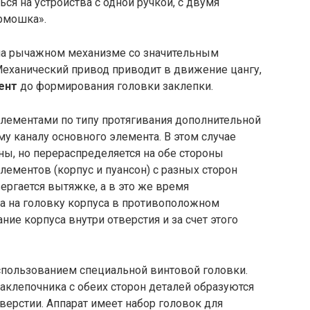
ся на устройства с одной ручкой, с двумя
рмошка».
на рычажном механизме со значительным
еханический привод приводит в движение цангу,
ент
до формирования головки заклепки.
лементами по типу протягивания дополнительной
у каналу основного элемента. В этом случае
ны, но перераспределяется на обе стороны
элементов (корпус и пуансон) с разных сторон
ргается вытяжке, а в это же время
ка на головку корпуса в противоположном
ие корпуса внутри отверстия и за счет этого
использованием специальной винтовой головки.
заклепочника с обеих сторон деталей образуются
верстии. Аппарат имеет набор головок для