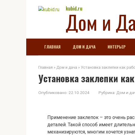
Перейти
kubid.ru
Дом и Д
к
контенту
ГЛАВНАЯ
ДОМ И ДАЧА
ИНТЕРЬЕР
Главная
»
Дом и дача
»
Установка заклепки как раб
Установка заклепки как
Опубликовано:
22.10.2024
Рубрика:
Дом и да
Применение заклепок – это очень ра
деталей. Такой способ имеет длитель
механизируются, многим хочется узнат