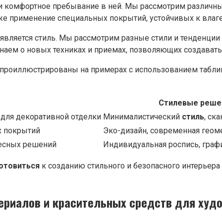
и комфортное пребывание в ней. Мы рассмотрим различны
же применение специальных покрытий, устойчивых к влаге 
ляется стиль. Мы рассмотрим разные стили и тенденции 
 узнаем о новых техниках и приемах, позволяющих создава
ут проиллюстрированы на примерах с использованием таб
Стилевые реше
 для декоративной отделки
Минималистический
стиль
, ск
х покрытий
Эко-дизайн, современная геом
ресных решений
Индивидуальная роспись, гра
отовиться
к созданию стильного и безопасного интерьера
териалов и красительных средств для худ