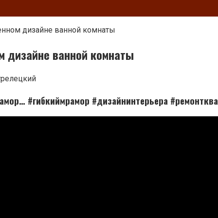
енном дизайне ванной комнаты
м дизайне ванной комнаты
трелецкий
мрамор… #гибкиймрамор #дизайнинтерьера #ремонткв