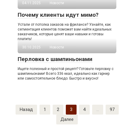
04.11.2025
Новости
Почему клиенты идут мимо?
Устали от потолка заказов на фрилансе? Узнайте, как
сегментация клиентов поможет вам найти идеальных
заказчиков, которые ценят ваши навыки и готовы
платить!
30.10.2025
Новости
Перловка с шампиньонами
Ищете полезный и простой рецепт? Готовьте перловку с
шампиньонами! Всего 336 ккал, идеально как гарнир
или самостоятельное блюдо. Быстро и вкусно!
Пагинация
Назад
1
2
3
4
…
97
записей
Далее