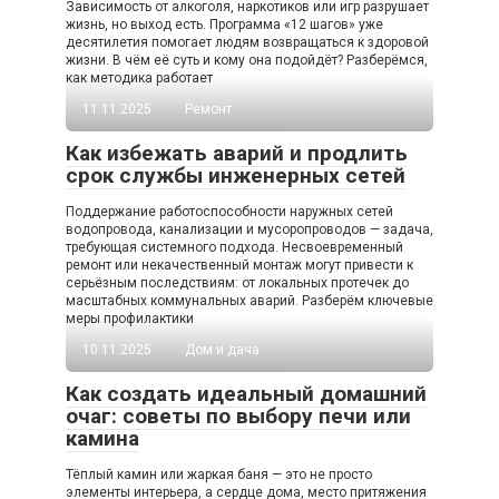
Зависимость от алкоголя, наркотиков или игр разрушает
жизнь, но выход есть. Программа «12 шагов» уже
десятилетия помогает людям возвращаться к здоровой
жизни. В чём её суть и кому она подойдёт? Разберёмся,
как методика работает
11.11.2025
Ремонт
Как избежать аварий и продлить
срок службы инженерных сетей
Поддержание работоспособности наружных сетей
водопровода, канализации и мусоропроводов — задача,
требующая системного подхода. Несвоевременный
ремонт или некачественный монтаж могут привести к
серьёзным последствиям: от локальных протечек до
масштабных коммунальных аварий. Разберём ключевые
меры профилактики
10.11.2025
Дом и дача
Как создать идеальный домашний
очаг: советы по выбору печи или
камина
Тёплый камин или жаркая баня — это не просто
элементы интерьера, а сердце дома, место притяжения